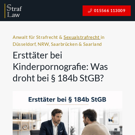
015566 113009
Anwalt für Strafrecht &
Sexualstrafrecht
in
Düsseldorf, NRW, Saarbrücken & Saarland
Ersttäter bei
Kinderpornografie: Was
droht bei § 184b StGB?