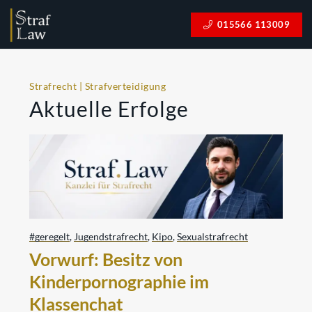
015566 113009
Strafrecht | Strafverteidigung
Aktuelle Erfolge
#geregelt
,
Jugendstrafrecht
,
Kipo
,
Sexualstrafrecht
Vorwurf: Besitz von
Kinderpornographie im
Klassenchat