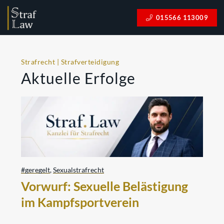
015566 113009
Strafrecht | Strafverteidigung
Aktuelle Erfolge
#geregelt
,
Sexualstrafrecht
Vorwurf: Sexuelle Belästigung
im Kampfsportverein