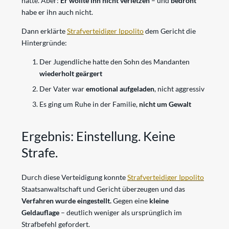
hatte. Aber:
Er wollte ihn nicht verletzen
– und
bedroht
habe er ihn auch nicht.
Dann erklärte
Strafverteidiger Ippolito
dem Gericht die
Hintergründe:
Der Jugendliche hatte den Sohn des Mandanten
wiederholt geärgert
Der Vater war
emotional aufgeladen
, nicht aggressiv
Es ging um Ruhe in der Familie,
nicht um Gewalt
Ergebnis: Einstellung. Keine
Strafe.
Durch diese Verteidigung konnte
Strafverteidiger Ippolito
Staatsanwaltschaft und Gericht überzeugen und das
Verfahren wurde eingestellt.
Gegen eine
kleine
Geldauflage
– deutlich weniger als ursprünglich im
Strafbefehl gefordert.