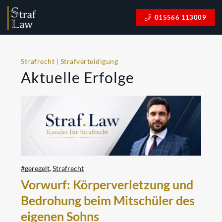
015566 113009
Strafrecht | Strafverteidigung
Aktuelle Erfolge
#geregelt
,
Strafrecht
Vorwurf: Körperverletzung und
Bedrohung beim Mitschüler des
eigenen Sohns