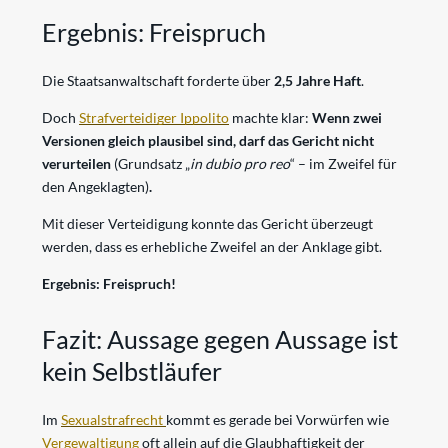
Ergebnis: Freispruch
Die Staatsanwaltschaft forderte über
2,5 Jahre Haft
.
Doch
Strafverteidiger Ippolito
machte klar:
Wenn zwei
Versionen gleich plausibel sind, darf das Gericht nicht
verurteilen
(Grundsatz „
in dubio pro reo
“ – im Zweifel für
den Angeklagten)
.
Mit dieser Verteidigung konnte das Gericht überzeugt
werden, dass es erhebliche Zweifel an der Anklage gibt.
Ergebnis: Freispruch!
Fazit: Aussage gegen Aussage ist
kein Selbstläufer
Im
Sexualstrafrecht
kommt es gerade bei Vorwürfen wie
Vergewaltigung
oft allein auf die Glaubhaftigkeit der