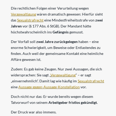
Die rechtlichen Folgen einer Verurteilung wegen
Vergewaltigung
wären dramatisch gewesen: Hierfür sieht
das
Sexualstrafrecht
eine Mindestfreiheitsstrafe von
zwei
Jahren
vor (§ 177 Abs. 6 StGB). Der Mandant hätte
höchstwahrscheinlich ins
Gefängnis
gemusst.
Der Vorfall soll
zwei Jahre zurückgelegen
haben – eine
enorme Schwierigkeit, um Beweise oder Entlastendes zu
finden. Auch weil der gemeinsame Kontakt eine heimliche
Affäre gewesen ist.
Zudem: Es gab keine Zeugen. Nur zwei Aussagen, die sich
widersprachen: Sie sagt „
Vergewaltigung
“ – er sagt
„einvernehmlich“. Damit lag wie häufig im
Sexualstrafrecht
eine
Aussage-gegen-Aussage-Konstellation
vor.
Doch nicht nur das: Er wurde bereits wegen diesem
Tatvorwurf von seinem
Arbeitgeber fristlos gekündigt.
Der Druck war also immens.