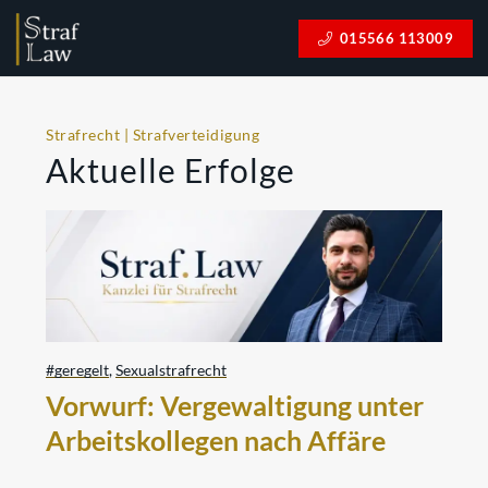
015566 113009
Strafrecht | Strafverteidigung
Aktuelle Erfolge
#geregelt
,
Sexualstrafrecht
Vorwurf: Vergewaltigung unter
Arbeitskollegen nach Affäre