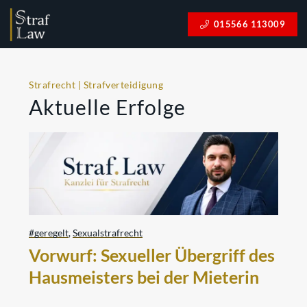
015566 113009
Strafrecht | Strafverteidigung
Aktuelle Erfolge
#geregelt
,
Sexualstrafrecht
Vorwurf: Sexueller Übergriff des
Hausmeisters bei der Mieterin