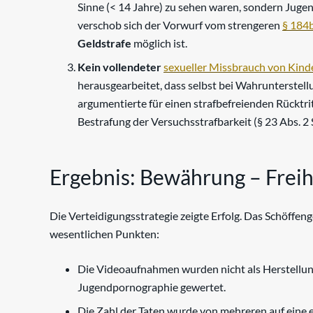
Sinne (< 14 Jahre) zu sehen waren, sondern Juge
verschob sich der Vorwurf vom strengeren
§ 184
Geldstrafe
möglich ist.
Kein vollendeter
sexueller Missbrauch von Kind
herausgearbeitet, dass selbst bei Wahrunterstell
argumentierte für einen strafbefreienden Rücktritt
Bestrafung der Versuchsstrafbarkeit (§ 23 Abs. 2 
Ergebnis: Bewährung – Freih
Die Verteidigungsstrategie zeigte Erfolg. Das Schöffen
wesentlichen Punkten:
Die Videoaufnahmen wurden nicht als Herstellung
Jugendpornographie gewertet.
Die Zahl der Taten wurde von mehreren auf eine e