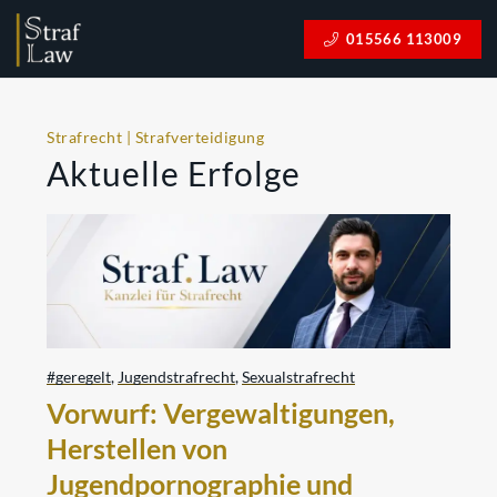
015566 113009
Strafrecht | Strafverteidigung
Aktuelle Erfolge
#geregelt
,
Jugendstrafrecht
,
Sexualstrafrecht
Vorwurf: Vergewaltigungen,
Herstellen von
Jugendpornographie und