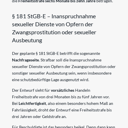
die
Freiheitsstrafe sechs Monate bis zehn Jahre
betragen.
§ 181 StGB-E – Inanspruchnahme
sexueller Dienste von Opfern der
Zwangsprostitution oder sexueller
Ausbeutung
Der geplante § 181 StGB-E betrifft die sogenannte
Nachfrageseite
. Strafbar soll die Inanspruchnahme
sexueller Dienste von Opfern der Zwangsprostitution oder
sonstiger sexueller Ausbeutung sein, wenn insbesondere
eine schutzbedürftige Lage ausgenutzt wird.
Der Entwurf sieht für
vorsätzliches
Handeln
Freiheitsstrafe von drei Monaten bis zu fünf Jahren vor.
Bei
Leichtfertigkeit
, also einem besonders hohem Maß an
Fahrlässigkeit, droht der Entwurf eine Freiheitsstrafe bis
drei Jahren oder Geldstrafe an.
Für Beschuldigte ist das besonders heikel. Denn dann kann