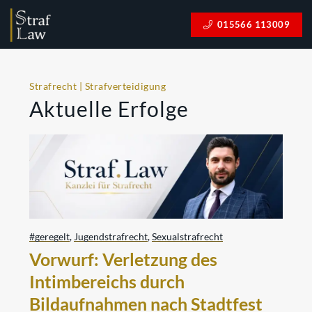
015566 113009
Strafrecht | Strafverteidigung
Aktuelle Erfolge
#geregelt
,
Jugendstrafrecht
,
Sexualstrafrecht
Vorwurf: Verletzung des
Intimbereichs durch
Bildaufnahmen nach Stadtfest