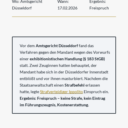
Wo:
Amtsgericht
Wann:
Ergebnis:
Düsseldorf
17.02.2026
Freispruch
Vor dem
Amtsgericht Düsseldorf
fand das
Verfahren gegen den Mandant wegen des Vorwurfs
einer
exhibitionistischen Handlung (§ 183 StGB)
statt. Zwei Zeuginnen hatten behauptet, der
Mandant habe sich in der Düsseldorfer Innenstadt
entblößt und vor ihnen masturbiert. Nachdem die
Staatsanwaltschaft einen
Strafbefehl
erlassen
hatte, legte
Strafverteidiger Ippolito
Einspruch ein.
Ergebnis: Freispruch – keine Strafe, kein Eintrag
im Führungszeugnis, Kostenerstattung.