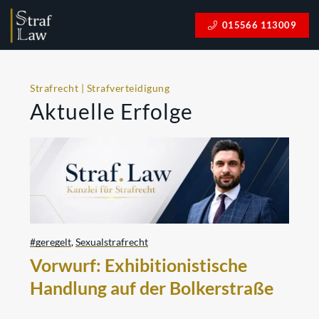
015566 113009
Strafrecht | Strafverteidigung
Aktuelle Erfolge
#geregelt
,
Sexualstrafrecht
Vorwurf: Exhibitionistische
Handlung auf der Bolkerstraße